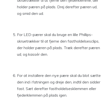
skruetrækker til at fjerne den fjederklemme, der
holder pæren på plads. Drej derefter pæren ud,
og smid den ud.
For LED-pærer skal du bruge en lille Phillips-
skruetrækker til at fjerne den fastholdelsesclips,
der holder pæren på plads. Træk derefter pæren
ud, og kassér den.
For at installere den nye pære skal du blot sætte
den ind i fatningen og dreje den, indtil den sidder
fast. Sæt derefter fastholdelsesklemmen eller
fjederklemmen på plads igen.