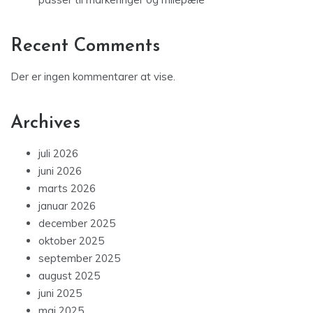
Recent Comments
Der er ingen kommentarer at vise.
Archives
juli 2026
juni 2026
marts 2026
januar 2026
december 2025
oktober 2025
september 2025
august 2025
juni 2025
maj 2025