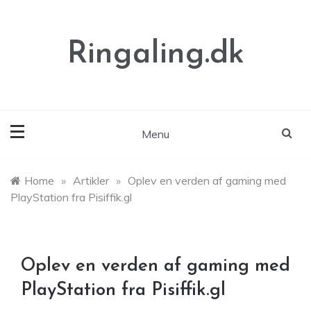
Skip
to
content
Ringaling.dk
Menu
Home
»
Artikler
»
Oplev en verden af gaming med
PlayStation fra Pisiffik.gl
Oplev en verden af gaming med
PlayStation fra Pisiffik.gl