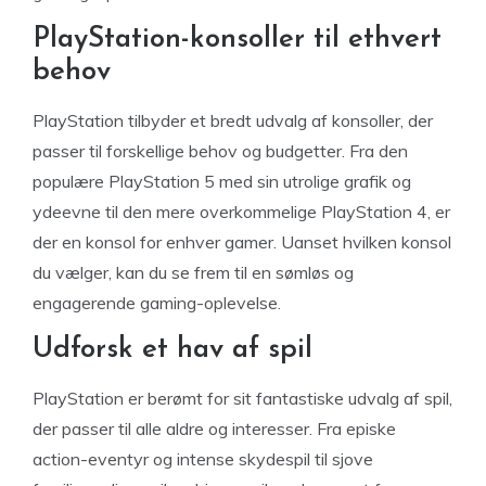
PlayStation-konsoller til ethvert
behov
PlayStation tilbyder et bredt udvalg af konsoller, der
passer til forskellige behov og budgetter. Fra den
populære PlayStation 5 med sin utrolige grafik og
ydeevne til den mere overkommelige PlayStation 4, er
der en konsol for enhver gamer. Uanset hvilken konsol
du vælger, kan du se frem til en sømløs og
engagerende gaming-oplevelse.
Udforsk et hav af spil
PlayStation er berømt for sit fantastiske udvalg af spil,
der passer til alle aldre og interesser. Fra episke
action-eventyr og intense skydespil til sjove