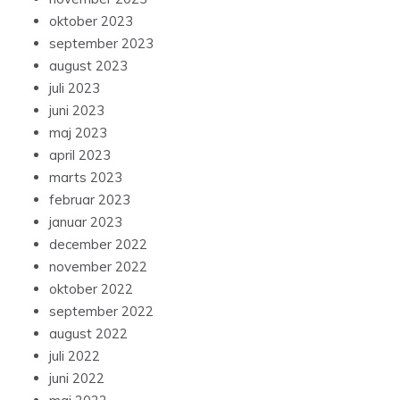
oktober 2023
september 2023
august 2023
juli 2023
juni 2023
maj 2023
april 2023
marts 2023
februar 2023
januar 2023
december 2022
november 2022
oktober 2022
september 2022
august 2022
juli 2022
juni 2022