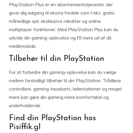
PlayStation Plus er en abonnementstjeneste, der
giver dig adgang til ekstra fordele som f.eks. gratis
månedlige spil, eksklusive rabatter og online
multiplayer-funktioner. Med PlayStation Plus kan du
udvide din gaming-oplevelse og få mere ud af dit
medlemskab.
Tilbehør til din PlayStation
For at forbedre din gaming-oplevelse kan du vælge
mellem forskelligt tilbehør til din PlayStation. Trådløse
controllere, gaming-headsets, ladestationer og meget
mere kan gøre din gaming mere komfortabel og
underholdende.
Find din PlayStation hos
Pisiffik.gl