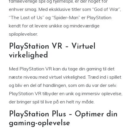
familievenlige spil og hjernespil, er der noget for
enhver smag. Med eksklusive titler som “God of War”,
“The Last of Us” og “Spider-Man” er PlayStation
kendt for at levere unikke og mindeværdige
spiloplevelser.
PlayStation VR – Virtuel
virkelighed
Med PlayStation VR kan du tage din gaming til det
næste niveau med virtuel virkelighed. Træd ind i spillet
og bliv en del af handlingen, som om du var der selv.
PlayStation VR tilbyder en unik og immersiv oplevelse,
der bringer spil til live på en helt ny måde.
PlayStation Plus – Optimer din
gaming-oplevelse