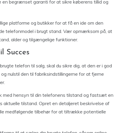
 en begrænset garanti for at sikre køberens tillid og
lige platforme og butikker for at få en ide om den
de telefonmodel i brugt stand. Vær opmærksom på, at
tand, alder og tilgængelige funktioner.
il Succes
rugte telefon til salg, skal du sikre dig, at den er i god
 nulstil den til fabriksindstillingerne for at fjerne
er.
k med hensyn til din telefonens tilstand og fastsæt en
aktuelle tilstand. Opret en detaljeret beskrivelse af
le medfølgende tilbehør for at tiltrække potentielle
tforme til at sælge din brugte telefon, såsom online