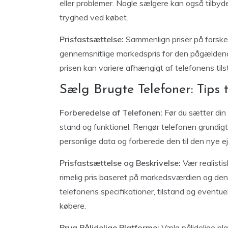
eller problemer. Nogle sælgere kan også tilbyde
tryghed ved købet.
Prisfastsættelse:
Sammenlign priser på forskel
gennemsnitlige markedspris for den pågælden
prisen kan variere afhængigt af telefonens tils
Sælg Brugte Telefoner: Tips t
Forberedelse af Telefonen:
Før du sætter din b
stand og funktionel. Rengør telefonen grundigt og
personlige data og forberede den til den nye ej
Prisfastsættelse og Beskrivelse:
Vær realistis
rimelig pris baseret på markedsværdien og dens 
telefonens specifikationer, tilstand og eventuel
købere.
Brug Pålidelige Platforme:
Vælg pålidelige pla