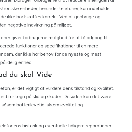
efoner bidrager forbrugerne til at reducere mængden af
lektroniske enheder, herunder telefoner, kan indeholde
is de ikke bortskaffes korrekt. Ved at genbruge og
 negative indvirkning på miljøet.
oner giver forbrugerne mulighed for at få adgang til
erede funktioner og specifikationer til en mere
for dem, der ikke har behov for de nyeste og mest
pålidelig enhed.
ad du skal Vide
fon, er det vigtigt at vurdere dens tilstand og kvalitet.
and for tegn på slid og skader. Desuden kan det være
, såsom batterilevetid, skærmkvalitet og
elefonens historik og eventuelle tidligere reparationer