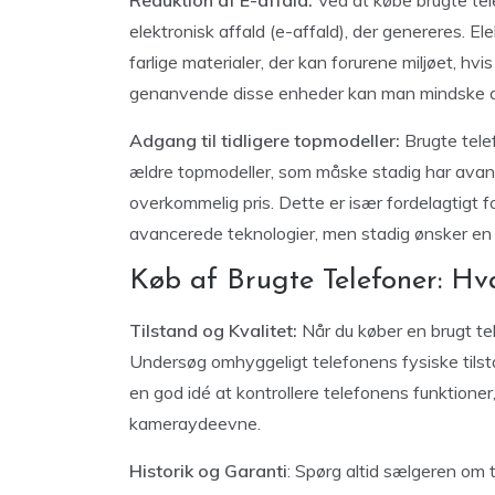
Reduktion af E-affald:
Ved at købe brugte tel
elektronisk affald (e-affald), der genereres. E
farlige materialer, der kan forurene miljøet, hv
genanvende disse enheder kan man mindske den
Adgang til tidligere topmodeller:
Brugte telef
ældre topmodeller, som måske stadig har avanc
overkommelig pris. Dette er især fordelagtigt 
avancerede teknologier, men stadig ønsker en 
Køb af Brugte Telefoner: Hv
Tilstand og Kvalitet:
Når du køber en brugt tele
Undersøg omhyggeligt telefonens fysiske tilst
en god idé at kontrollere telefonens funktioner
kameraydeevne.
Historik og Garanti
: Spørg altid sælgeren om t