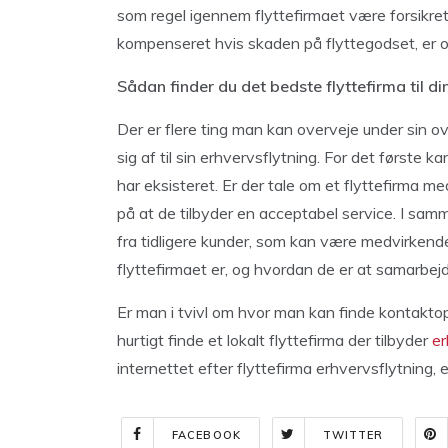
som regel igennem flyttefirmaet være forsikret
kompenseret hvis skaden på flyttegodset, er ops
Sådan finder du det bedste flyttefirma til di
Der er flere ting man kan overveje under sin ov
sig af til sin erhvervsflytning. For det første 
har eksisteret. Er der tale om et flyttefirma m
på at de tilbyder en acceptabel service. I s
fra tidligere kunder, som kan være medvirkende 
flyttefirmaet er, og hvordan de er at samarbej
Er man i tvivl om hvor man kan finde kontakto
hurtigt finde et lokalt flyttefirma der tilbyder
er
internettet efter flyttefirma erhvervsflytning, 
FACEBOOK
TWITTER