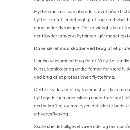
Flyttefirma kan som allerede nævnt både bistå 
flyttes internt, er det vigtigt at tage forbehol
gang under flytningen. Det er vigtigt ikke at fo
der tilbyder erhvervsflytninger, går meget op i a
Du er sikret mod skader ved brug af et profe
Har din virksomhed brug for at få flyttet særli
kunst, kemikalier og andre former for værdifuld
ved brug af et professionelt flyttefirma.
Dette skyldes først og fremmest at flyttemænd 
flyttegods, herunder sikring under transport.
derfor kraftigt overveje, om det ikke er bedste a
erhvervsflytning.
Skulle uheldet alligevel være ude, og der opstå