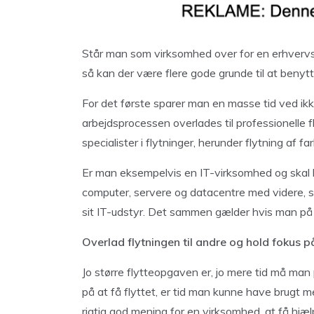
Står man som virksomhed over for en erhvervsfl
så kan der være flere gode grunde til at benytte
For det første sparer man en masse tid ved ikke
arbejdsprocessen overlades til professionelle f
specialister i flytninger, herunder flytning af f
Er man eksempelvis en IT-virksomhed og skal 
computer, servere og datacentre med videre, så
sit IT-udstyr. Det sammen gælder hvis man på 
Overlad flytningen til andre og hold fokus 
Jo større flytteopgaven er, jo mere tid må man
på at få flyttet, er tid man kunne have brugt 
rigtig god mening for en virksomhed, at få hjælp 