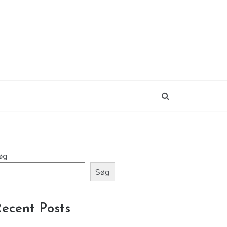
øg
Søg
ecent Posts