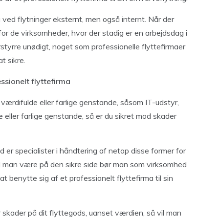
ved flytninger eksternt, men også internt. Når der
d for de virksomheder, hvor der stadig er en arbejdsdag i
rstyrre unødigt, noget som professionelle flyttefirmaer
t sikre.
ssionelt flyttefirma
g værdifulde eller farlige genstande, såsom IT-udstyr,
e eller farlige genstande, så er du sikret mod skader
er specialister i håndtering af netop disse former for
 Vil man være på den sikre side bør man som virksomhed
t benytte sig af et professionelt flyttefirma til sin
r skader på dit flyttegods, uanset værdien, så vil man