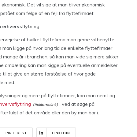
 økonomisk. Det vil sige at man bliver økonomisk
tået som følge af en fejl fra flyttefirmaet.
n erhvervsflytning
ervejelse af hvilket flyttefirma man gerne vil benytte
kan man kigge på hvor lang tid de enkelte flyttefirmaer
ed mange år i branchen, så kan man vide sig mere sikker
amme ombæring kan man kigge på eventuelle anmeldelser
til at give en større forståelse af hvor gode
de med.
plysninger og mere på flyttefirmaer, kan man nemt og
hvervsflytning
, ved at søge på
efterfulgt af det område eller den by man bor i.
PINTEREST
LINKEDIN