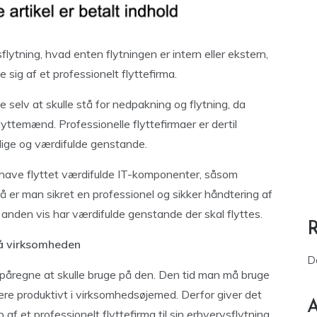
ytning, hvad enten flytningen er intern eller ekstern,
 sig af et professionelt flyttefirma.
 selv at skulle stå for nedpakning og flytning, da
lyttemænd. Professionelle flyttefirmaer er dertil
arlige og værdifulde genstande.
have flyttet værdifulde IT-komponenter, såsom
 er man sikret en professionel og sikker håndtering af
anden vis har værdifulde genstande der skal flyttes.
på virksomheden
D
 påregne at skulle bruge på den. Den tid man må bruge
mere produktivt i virksomhedsøjemed. Derfor giver det
A
af et professionelt flyttefirma til sin erhvervsflytning.