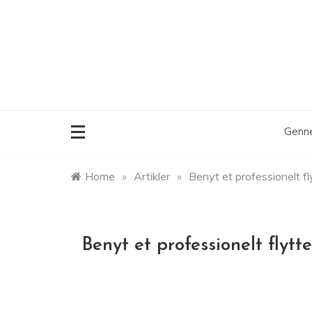
Skip
to
content
Genne
Home
»
Artikler
»
Benyt et professionelt fly
Benyt et professionelt flytte